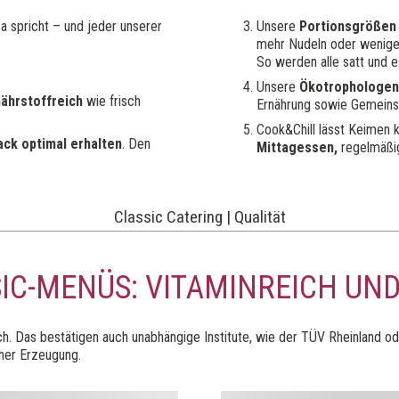
a spricht – und jeder unserer
Unsere
Portionsgrößen
mehr Nudeln oder weniger 
:
So werden alle satt und e
Unsere
Ökotrophologen
nährstoffreich
wie frisch
Ernährung sowie Gemeins
Cook&Chill lässt Keimen 
ck optimal erhalten
. Den
Mittagessen,
regelmäßig
Classic Catering | Qualität
IC-MENÜS: VITAMINREICH U
h. Das bestätigen auch unabhängige Institute, wie der TÜV Rheinland ode
cher Erzeugung.