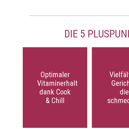
DIE 5 PLUSPU
Optimaler
Optimaler
Vielfäl
Vielfäl
Vitaminerhalt
Vitaminerhalt
Gerich
Gerich
dank Cook
dank Cook
die
die
& Chill
& Chill
schme
schme