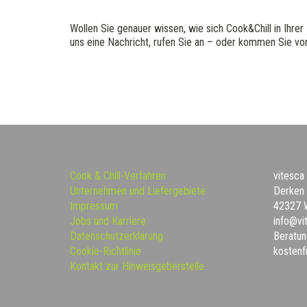
Wollen Sie genauer wissen, wie sich Cook&Chill in Ihre
uns eine Nachricht, rufen Sie an – oder kommen Sie vor
Cook & Chill-Verfahren
vitesc
Unternehmen und Liefergebiete
Derken
Impressum
42327 
Jobs und Karriere
info@vi
Datenschutzerklärung
Beratun
Cookie-Richtlinie
kostenf
Kontakt zur Hinweisgeberstelle