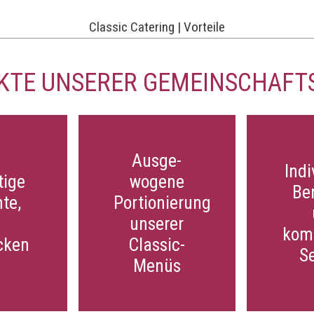
Classic Catering | Vorteile
NKTE UNSERER GEMEINSCHAFT
Ausge­
Ausge­
Indi
Indi
tige
tige
wogene
wogene
Be
Be
te,
te,
Portionierung
Portionierung
unserer
unserer
komp
kom
cken
cken
Classic-
Classic-
S
S
Menüs
Menüs