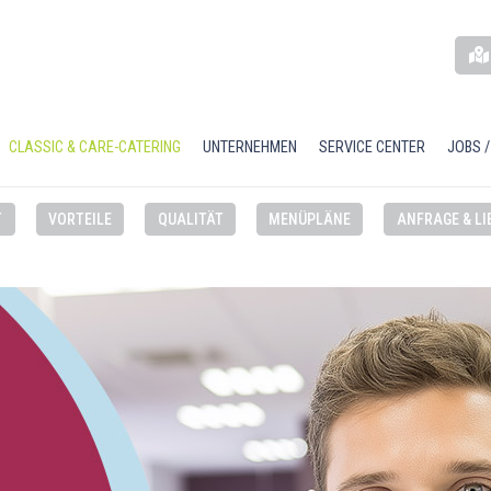
CLASSIC & CARE-CATERING
UNTERNEHMEN
SERVICE CENTER
JOBS /
T
VORTEILE
QUALITÄT
MENÜPLÄNE
ANFRAGE & LI