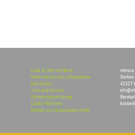
Cook & Chill-Verfahren
vitesc
Unternehmen und Liefergebiete
Derken
Impressum
42327 
Jobs und Karriere
info@vi
Datenschutzerklärung
Beratun
Cookie-Richtlinie
kostenf
Kontakt zur Hinweisgeberstelle