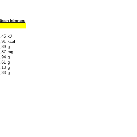
slösen können:
,45
kJ
,91
kcal
1,89
g
,87
mg
,94
g
,61
g
,13
g
2,33
g