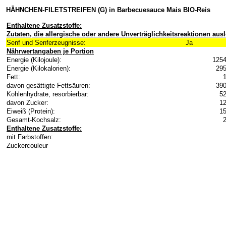
HÄHNCHEN-FILETSTREIFEN (G) in Barbecuesauce Mais BIO-Reis
Enthaltene Zusatzstoffe:
Zutaten, die allergische oder andere Unverträglichkeitsreaktionen au
Senf und Senferzeugnisse:
Ja
Nährwertangaben je Portion
Energie (Kilojoule):
1254
Energie (Kilokalorien):
295
Fett:
davon gesättigte Fettsäuren:
390
Kohlenhydrate, resorbierbar:
52
davon Zucker:
12
Eiweiß (Protein):
15
Gesamt-Kochsalz:
Enthaltene Zusatzstoffe:
mit Farbstoffen:
Zuckercouleur