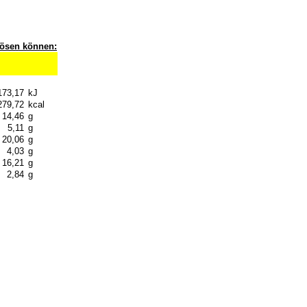
slösen können:
173,17
kJ
279,72
kcal
14,46
g
5,11
g
20,06
g
4,03
g
16,21
g
2,84
g