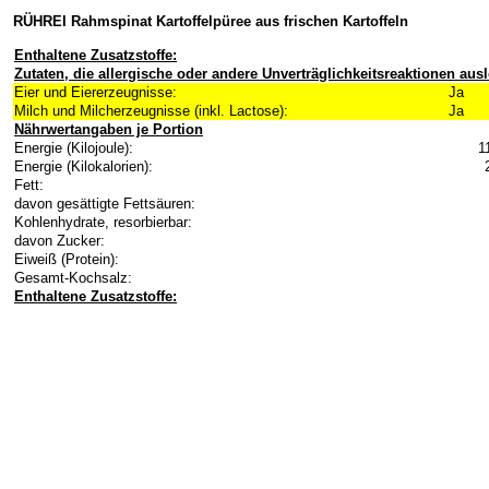
RÜHREI Rahmspinat Kartoffelpüree aus frischen Kartoffeln
Enthaltene Zusatzstoffe:
Zutaten, die allergische oder andere Unverträglichkeitsreaktionen au
Eier und Eiererzeugnisse:
Ja
Milch und Milcherzeugnisse (inkl. Lactose):
Ja
Nährwertangaben je Portion
Energie (Kilojoule):
1
Energie (Kilokalorien):
Fett:
davon gesättigte Fettsäuren:
Kohlenhydrate, resorbierbar:
davon Zucker:
Eiweiß (Protein):
Gesamt-Kochsalz:
Enthaltene Zusatzstoffe: